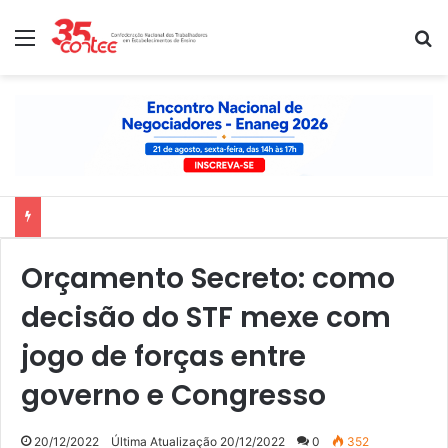
Menu
P
Nota de solidariedade ao povo venezuelano
Orçamento Secreto: como
decisão do STF mexe com
jogo de forças entre
governo e Congresso
20/12/2022
Última Atualização 20/12/2022
0
352