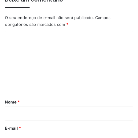
O seu endereço de e-mail não será publicado.
Campos
obrigatórios são marcados com
*
C
o
m
e
n
t
á
r
Nome
*
i
o
*
E-mail
*