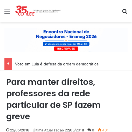
Menu
P
Voto em Lula é defesa da ordem democrática
Para manter direitos,
professores da rede
particular de SP fazem
greve
22/05/2018
Última Atualização 22/05/2018
0
431