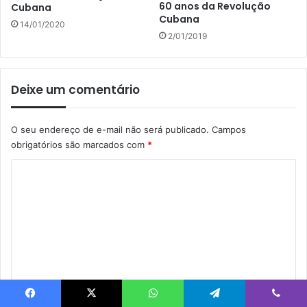
60 anos da Revolução
Cubana
Cubana
14/01/2020
2/01/2019
Deixe um comentário
O seu endereço de e-mail não será publicado.
Campos
obrigatórios são marcados com
*
C
o
m
e
n
t
á