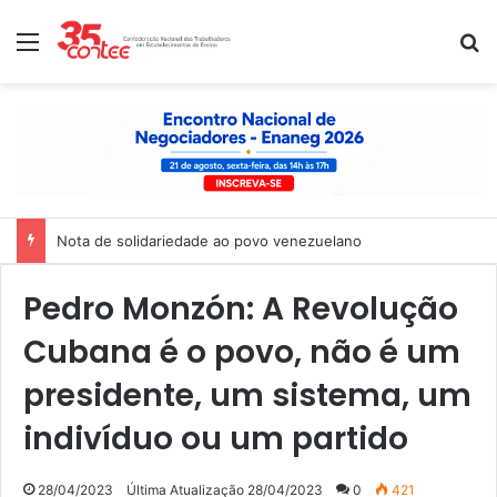
Menu
P
Nota de solidariedade ao povo venezuelano
Pedro Monzón: A Revolução
Cubana é o povo, não é um
presidente, um sistema, um
indivíduo ou um partido
28/04/2023
Última Atualização 28/04/2023
0
421