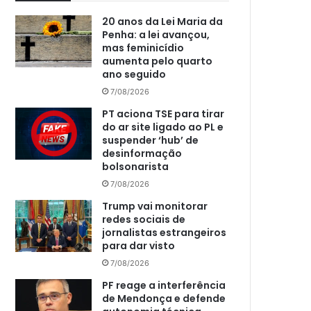
20 anos da Lei Maria da
Penha: a lei avançou,
mas feminicídio
aumenta pelo quarto
ano seguido
7/08/2026
PT aciona TSE para tirar
do ar site ligado ao PL e
suspender ‘hub’ de
desinformação
bolsonarista
7/08/2026
Trump vai monitorar
redes sociais de
jornalistas estrangeiros
para dar visto
7/08/2026
PF reage a interferência
de Mendonça e defende