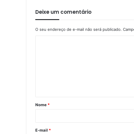
Deixe um comentário
O seu endereço de e-mail não será publicado.
Campo
C
o
m
e
n
t
á
r
Nome
*
i
o
*
E-mail
*