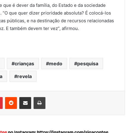
e que é dever da família, do Estado e da sociedade
s. “O que quer dizer prioridade absoluta? É colocá-los
cas públicas, e na destinação de recursos relacionadas
oz. E também devem ter vez”, afirmou.
crianças
medo
pesquisa
ia
revela
Pinterest
Reddit
Compartilhar via e-mail
Imprimir