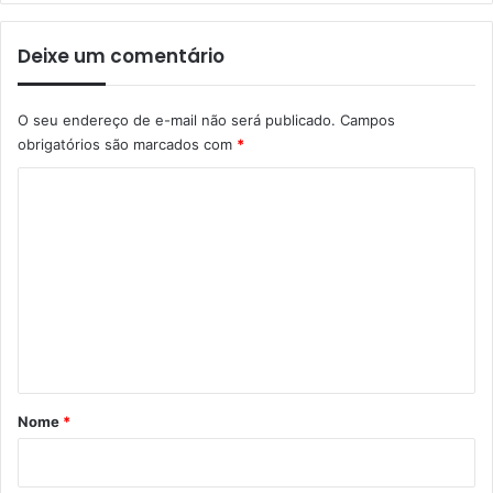
Deixe um comentário
O seu endereço de e-mail não será publicado.
Campos
obrigatórios são marcados com
*
C
o
m
e
n
t
á
r
Nome
*
i
o