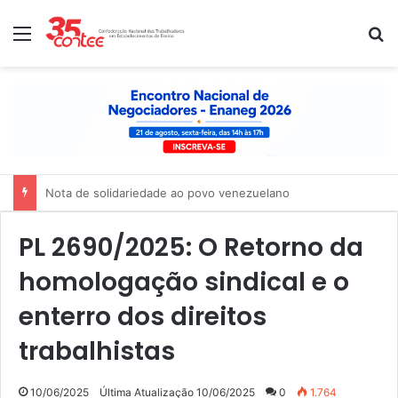
Menu
P
Nota de solidariedade ao povo venezuelano
PL 2690/2025: O Retorno da
homologação sindical e o
enterro dos direitos
trabalhistas
10/06/2025
Última Atualização 10/06/2025
0
1.764