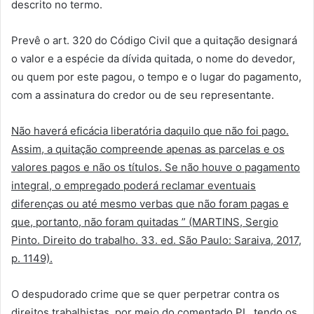
descrito no termo.
Prevê o art. 320 do Código Civil que a quitação designará
o valor e a espécie da dívida quitada, o nome do devedor,
ou quem por este pagou, o tempo e o lugar do pagamento,
com a assinatura do credor ou de seu representante.
Não haverá eficácia liberatória daquilo que não foi pago.
Assim, a quitação compreende apenas as parcelas e os
valores pagos e não os títulos. Se não houve o pagamento
integral, o empregado poderá reclamar eventuais
diferenças ou até mesmo verbas que não foram pagas e
que, portanto, não foram quitadas ” (MARTINS, Sergio
Pinto. Direito do trabalho. 33. ed. São Paulo: Saraiva, 2017,
p. 1149).
O despudorado crime que se quer perpetrar contra os
direitos trabalhistas, por meio do comentado PL, tendo os