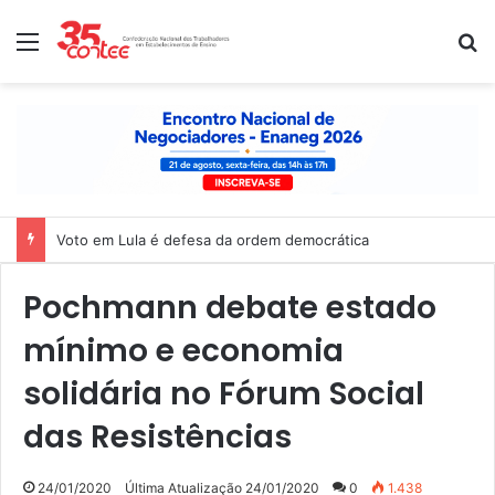
Menu
P
Nota de solidariedade ao povo venezuelano
Pochmann debate estado
mínimo e economia
solidária no Fórum Social
das Resistências
24/01/2020
Última Atualização 24/01/2020
0
1.438