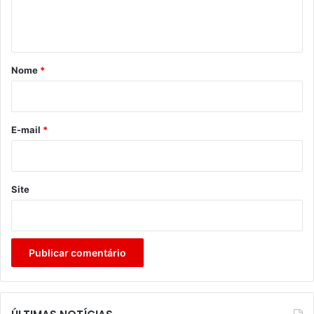
n
t
á
r
Nome
*
i
o
*
E-mail
*
Site