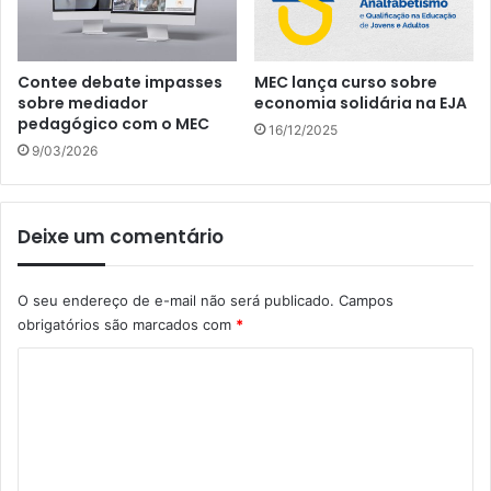
Contee debate impasses
MEC lança curso sobre
sobre mediador
economia solidária na EJA
pedagógico com o MEC
16/12/2025
9/03/2026
Deixe um comentário
O seu endereço de e-mail não será publicado.
Campos
obrigatórios são marcados com
*
C
o
m
e