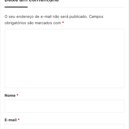
O seu endereço de e-mail não será publicado.
Campos
obrigatórios são marcados com
*
C
o
m
e
n
t
á
r
Nome
*
i
o
*
E-mail
*