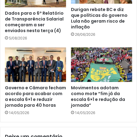
Durigan rebate BC e diz
Dados para o 6º Relatório
que políticas do governo
de Transparência Salarial
Lula não geram risco de
começaram a ser
inflação
enviados nesta terça (4)
26/06/2026
5/08/2026
Governo e Câmara fecham
Movimentos adotam
acordo para acabar com
como mote “fim já da
a escala 6×1 e reduzir
escala 6×1 e redução da
jornada para 40 horas
jornada”
14/05/2026
14/05/2026
Deixe um comentário