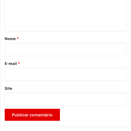
e
n
t
á
r
Nome
*
i
o
*
E-mail
*
Site