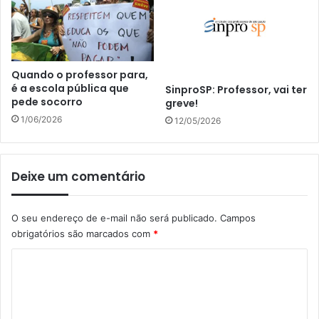
Quando o professor para,
é a escola pública que
SinproSP: Professor, vai ter
pede socorro
greve!
1/06/2026
12/05/2026
Deixe um comentário
O seu endereço de e-mail não será publicado.
Campos
obrigatórios são marcados com
*
C
o
m