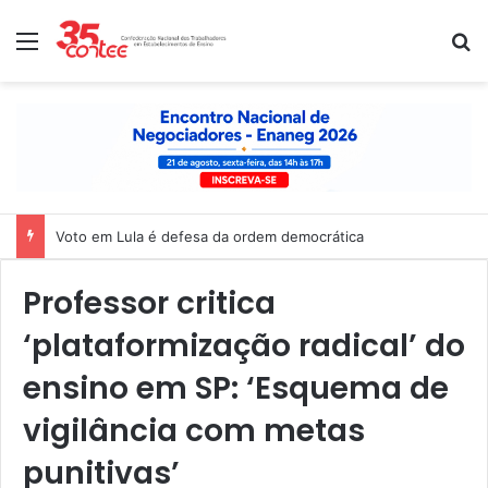
Menu
P
Voto em Lula é defesa da ordem democrática
Professor critica
‘plataformização radical’ do
ensino em SP: ‘Esquema de
vigilância com metas
punitivas’