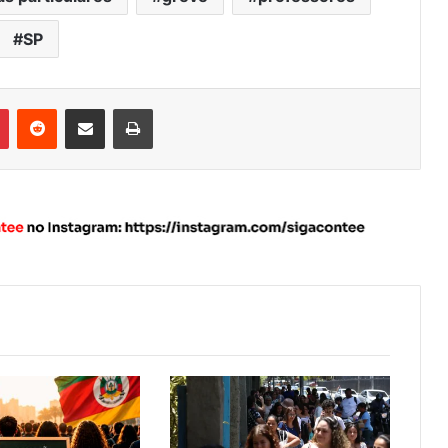
SP
Pinterest
Reddit
Compartilhar via e-mail
Imprimir