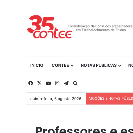
INÍCIO
CONTEE
NOTAS PÚBLICAS
N
Facebook
X
YouTube
Instagram
Telegram
Procurar por
quinta-feira, 6 agosto 2026
MOÇÕES E NOTAS PÚBLI
Professores e e