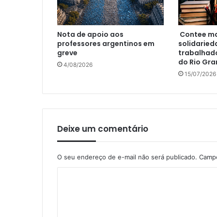
Nota de apoio aos
Contee ma
professores argentinos em
solidaried
greve
trabalhad
do Rio Gra
4/08/2026
15/07/2026
Deixe um comentário
O seu endereço de e-mail não será publicado.
Campo
C
o
m