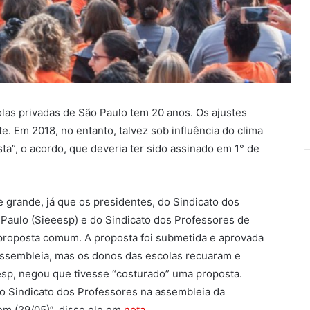
las privadas de São Paulo tem 20 anos. Os ajustes
 Em 2018, no entanto, talvez sob influência do clima
sta”, o acordo, que deveria ter sido assinado em 1° de
e grande, já que os presidentes, do Sindicato dos
Paulo (Sieeesp) e do Sindicato dos Professores de
proposta comum. A proposta foi submetida e aprovada
assembleia, mas os donos das escolas recuaram e
esp, negou que tivesse “costurado” uma proposta.
io Sindicato dos Professores na assembleia da
tem (29/05)”, disse ele em
nota
.