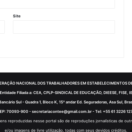
Site
ERAÇÃO NACIONAL DOS TRABALHADORES EM ESTABELECIMENTOS DE
Entidade Filiada a: CEA, CPLP-SINDICAL DE EDUCAÇÃO, DIEESE, FISE, I
Bancário Sul - Quadra 1, Bloco K, 15º andar Ed. Seguradoras, Asa Sul, Brasí
EP: 70093-900 - secretariacontee@gmail.com.br - Tel: +55 61 3226 12
ens reproduzidas nesse portal são de reproduções jornalísticas de outr
e/ou imagens de livre utilização, todas com seus devidos créditos.