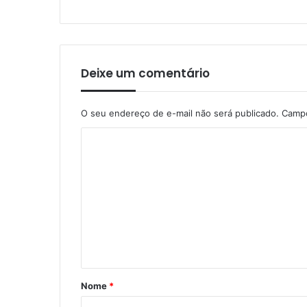
Deixe um comentário
O seu endereço de e-mail não será publicado.
Campo
C
o
m
e
n
t
á
r
Nome
*
i