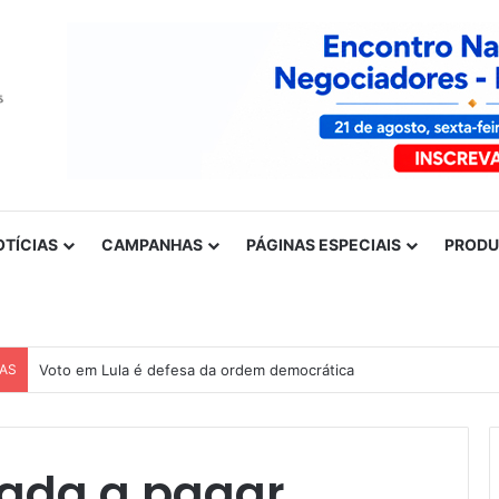
OTÍCIAS
CAMPANHAS
PÁGINAS ESPECIAIS
PROD
CAS
Voto em Lula é defesa da ordem democrática
ada a pagar