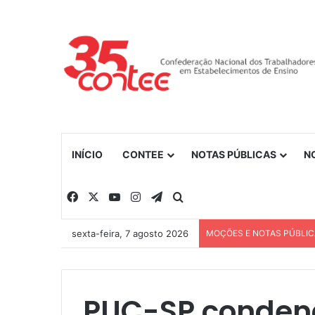
INÍCIO
CONTEE
NOTAS PÚBLICAS
N
Facebook
X
YouTube
Instagram
Telegram
Procurar por
sexta-feira, 7 agosto 2026
MOÇÕES E NOTAS PÚBLI
PUC-SP conden