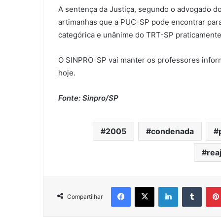
A sentença da Justiça, segundo o advogado do
artimanhas que a PUC-SP pode encontrar para 
categórica e unânime do TRT-SP praticamente i
O SINPRO-SP vai manter os professores infor
hoje.
Fonte: Sinpro/SP
2005
condenada
reaj
Facebook
X
Linkedin
Tumblr
Compartilhar