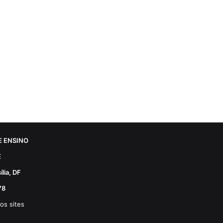
 ENSINO
E
lia, DF
78
os sites