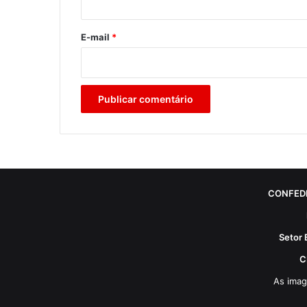
o
*
E-mail
*
CONFED
Setor 
C
As imag