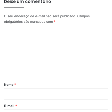
Deixe um comentário
O seu endereço de e-mail não será publicado.
Campos
obrigatórios são marcados com
*
C
o
m
e
n
t
á
r
Nome
*
i
o
*
E-mail
*