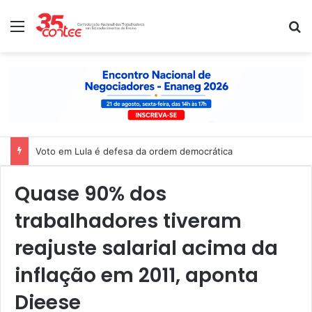
Menu
P
Voto em Lula é defesa da ordem democrática
Quase 90% dos
trabalhadores tiveram
reajuste salarial acima da
inflação em 2011, aponta
Dieese