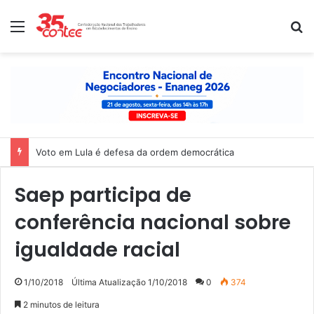
Menu
P
Voto em Lula é defesa da ordem democrática
Saep participa de
conferência nacional sobre
igualdade racial
1/10/2018
Última Atualização 1/10/2018
0
374
2 minutos de leitura