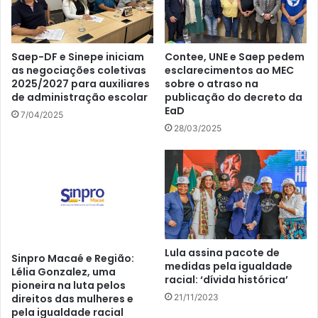
Saep-DF e Sinepe iniciam
Contee, UNE e Saep pedem
as negociações coletivas
esclarecimentos ao MEC
2025/2027 para auxiliares
sobre o atraso na
de administração escolar
publicação do decreto da
EaD
7/04/2025
28/03/2025
Lula assina pacote de
Sinpro Macaé e Região:
medidas pela igualdade
Lélia Gonzalez, uma
racial: ‘dívida histórica’
pioneira na luta pelos
21/11/2023
direitos das mulheres e
pela igualdade racial