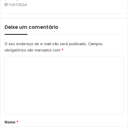
11/07/2024
Deixe um comentário
O seu endereço de e-mail não será publicado.
Campos
obrigatórios são marcados com
*
C
o
m
e
n
t
á
r
Nome
*