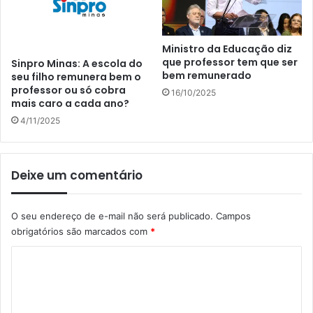
Ministro da Educação diz
que professor tem que ser
Sinpro Minas: A escola do
bem remunerado
seu filho remunera bem o
professor ou só cobra
16/10/2025
mais caro a cada ano?
4/11/2025
Deixe um comentário
O seu endereço de e-mail não será publicado.
Campos
obrigatórios são marcados com
*
C
o
m