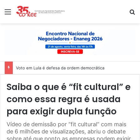
Menu
P
Nota de solidariedade ao povo venezuelano
Saiba o que é “fit cultural” e
como essa regra é usada
para exigir dupla função
Vídeo de demissão por “fit cultural” com mais
de 6 milhões de visualizações, abriu o debate
sobre até que ponto as empresas podem exigir