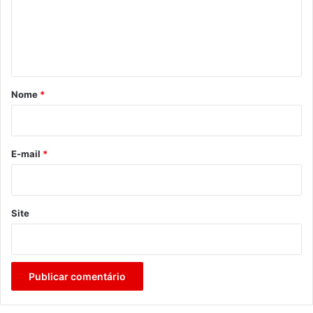
e
n
t
á
r
Nome
*
i
o
*
E-mail
*
Site