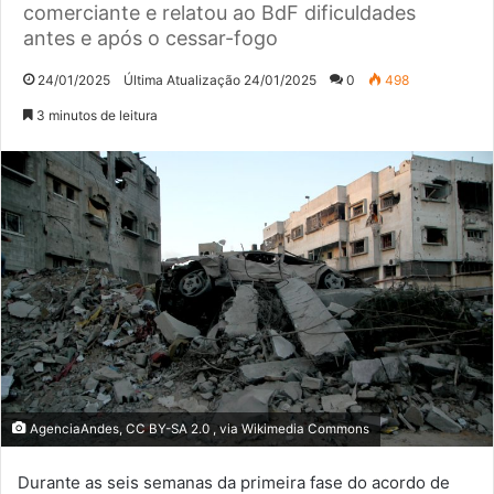
comerciante e relatou ao BdF dificuldades
antes e após o cessar-fogo
24/01/2025
Última Atualização 24/01/2025
0
498
3 minutos de leitura
AgenciaAndes, CC BY-SA 2.0
, via Wikimedia Commons
Durante as seis semanas da primeira fase do acordo de