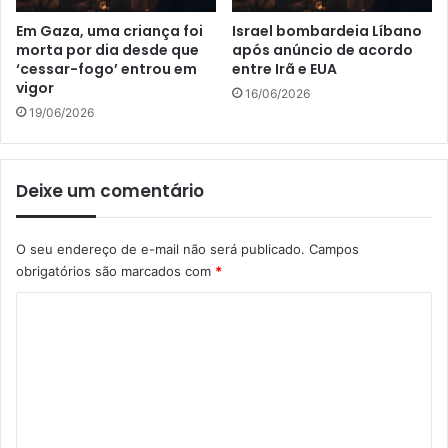
Em Gaza, uma criança foi
Israel bombardeia Líbano
morta por dia desde que
após anúncio de acordo
‘cessar-fogo’ entrou em
entre Irã e EUA
vigor
16/06/2026
19/06/2026
Deixe um comentário
O seu endereço de e-mail não será publicado.
Campos
obrigatórios são marcados com
*
C
o
m
e
n