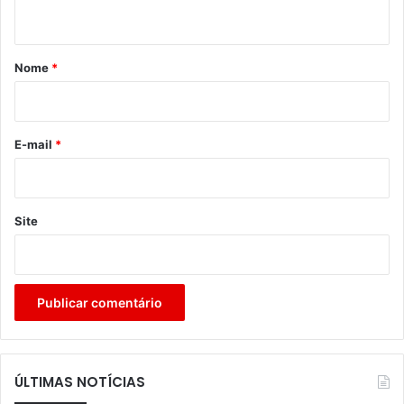
t
á
r
Nome
*
i
o
*
E-mail
*
Site
ÚLTIMAS NOTÍCIAS