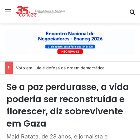
Menu
P
Nota de solidariedade ao povo venezuelano
Se a paz perdurasse, a vida
poderia ser reconstruída e
florescer, diz sobrevivente
em Gaza
Majd Ratata, de 28 anos, é jornalista e