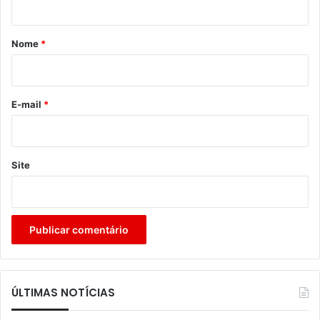
á
r
Nome
*
i
o
*
E-mail
*
Site
ÚLTIMAS NOTÍCIAS