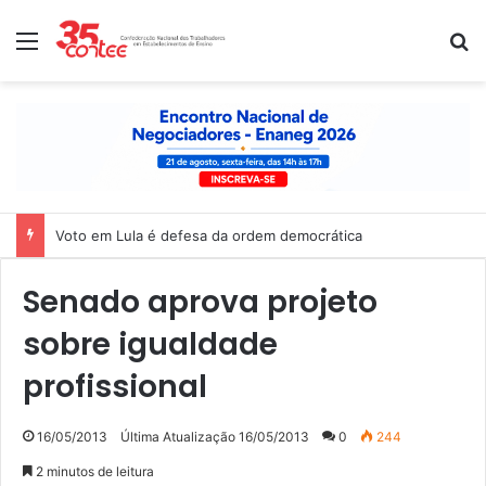
Menu
P
Voto em Lula é defesa da ordem democrática
Senado aprova projeto
sobre igualdade
profissional
16/05/2013
Última Atualização 16/05/2013
0
244
2 minutos de leitura