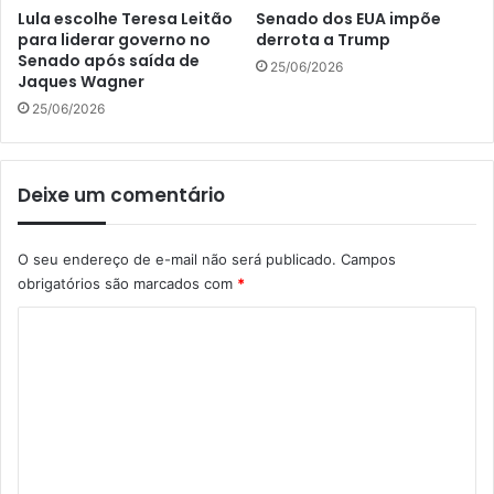
Lula escolhe Teresa Leitão
Senado dos EUA impõe
para liderar governo no
derrota a Trump
Senado após saída de
25/06/2026
Jaques Wagner
25/06/2026
Deixe um comentário
O seu endereço de e-mail não será publicado.
Campos
obrigatórios são marcados com
*
C
o
m
e
n
t