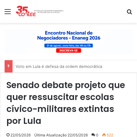
Menu
P
Nota de solidariedade ao povo venezuelano
Senado debate projeto que
quer ressuscitar escolas
cívico-militares extintas
por Lula
22/05/2026
Última Atualização 22/05/2026
0
522