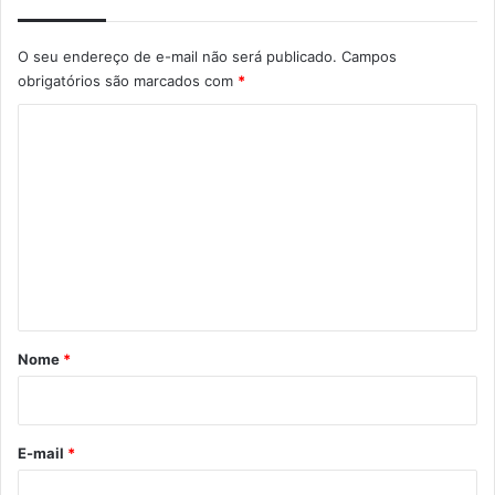
O seu endereço de e-mail não será publicado.
Campos
obrigatórios são marcados com
*
C
o
m
e
n
t
á
r
Nome
*
i
o
*
E-mail
*