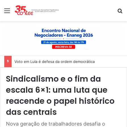
Menu
P
Voto em Lula é defesa da ordem democrática
Sindicalismo e o fim da
escala 6×1: uma luta que
reacende o papel histórico
das centrais
Nova geração de trabalhadores desafia o