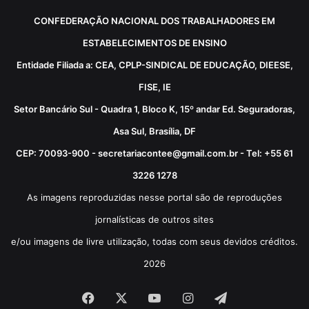
CONFEDERAÇÃO NACIONAL DOS TRABALHADORES EM
ESTABELECIMENTOS DE ENSINO
Entidade Filiada a: CEA, CPLP-SINDICAL DE EDUCAÇÃO, DIEESE,
FISE, IE
Setor Bancário Sul - Quadra 1, Bloco K, 15º andar Ed. Seguradoras,
Asa Sul, Brasília, DF
CEP: 70093-900 - secretariacontee@gmail.com.br - Tel: +55 61
3226 1278
As imagens reproduzidas nesse portal são de reproduções
jornalísticas de outros sites
e/ou imagens de livre utilização, todas com seus devidos créditos.
2026
Facebook
X
YouTube
Instagram
Telegram