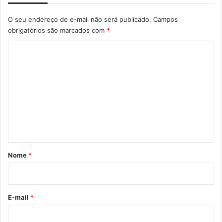
O seu endereço de e-mail não será publicado.
Campos
obrigatórios são marcados com
*
C
o
m
e
n
t
á
r
Nome
*
i
o
*
E-mail
*