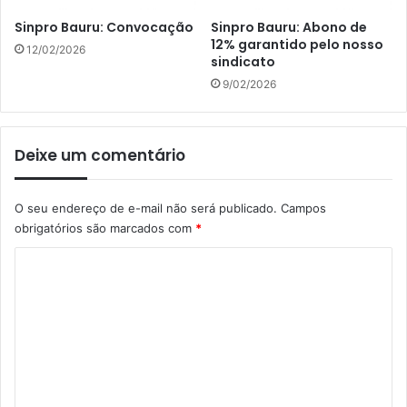
Sinpro Bauru: Convocação
Sinpro Bauru: Abono de
12% garantido pelo nosso
12/02/2026
sindicato
9/02/2026
Deixe um comentário
O seu endereço de e-mail não será publicado.
Campos
obrigatórios são marcados com
*
C
o
m
e
n
t