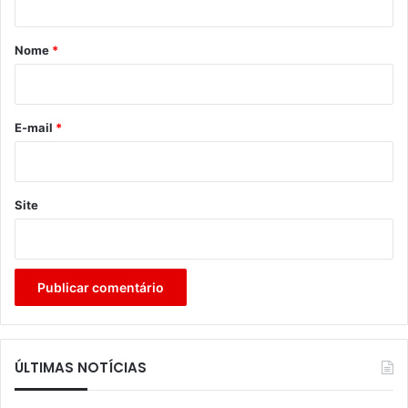
á
r
Nome
*
i
o
*
E-mail
*
Site
ÚLTIMAS NOTÍCIAS