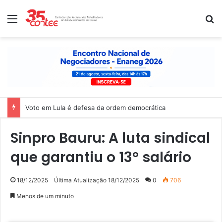
Menu
P
Voto em Lula é defesa da ordem democrática
Sinpro Bauru: A luta sindical
que garantiu o 13º salário
18/12/2025
Última Atualização 18/12/2025
0
706
Menos de um minuto