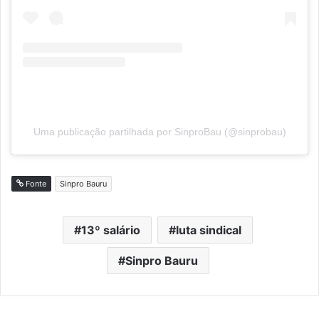
Uma publicação partilhada por SinproBau (@sinprobau)
Fonte
Sinpro Bauru
13º salário
luta sindical
Sinpro Bauru