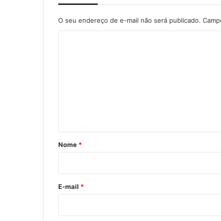
O seu endereço de e-mail não será publicado.
Campo
C
o
m
e
n
t
á
r
Nome
*
i
o
*
E-mail
*