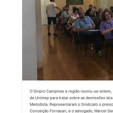
O Sinpro Campinas e região reuniu-se ontem, 
da Unimep para tratar sobre as demissões dos
Metodista. Representaram o Sindicato o preside
Conceição Fornasari, e o advogado, Marcel Se