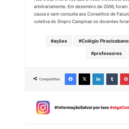
arbitrariamente. Em dezembro de 2006, foram 
causa e sem consulta aos Conselhos de Faculd
coletiva do Sinpro Campinas os docentes for
ações
Colégio Piracicabano
professores
Facebook
X
Linkedin
Tumblr
Compartilhar