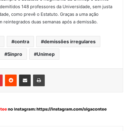
demitidos 148 professores da Universidade, sem justa
ade, como prevê o Estatuto. Graças a uma ação
am reintegrados duas semanas após a demissão.
contra
demissões irregulares
Sinpro
Unimep
Pinterest
Reddit
Compartilhar via e-mail
Imprimir