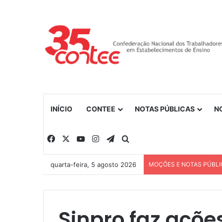
INÍCIO
CONTEE
NOTAS PÚBLICAS
N
Facebook
X
YouTube
Instagram
Telegram
Procurar por
quarta-feira, 5 agosto 2026
MOÇÕES E NOTAS PÚBLI
Sinpro faz açõe