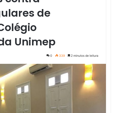
gulares de
Colégio
 da Unimep
0
339
2 minutos de leitura