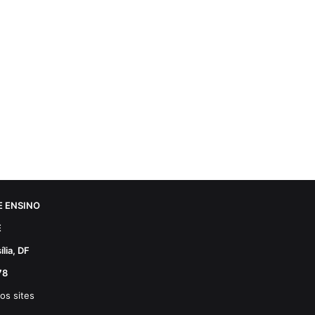
 ENSINO
E
lia, DF
78
os sites