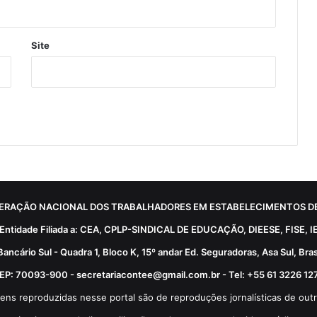
Site
ERAÇÃO NACIONAL DOS TRABALHADORES EM ESTABELECIMENTOS DE
Entidade Filiada a: CEA, CPLP-SINDICAL DE EDUCAÇÃO, DIEESE, FISE, I
Bancário Sul - Quadra 1, Bloco K, 15º andar Ed. Seguradoras, Asa Sul, Brasí
EP: 70093-900 - secretariacontee@gmail.com.br - Tel: +55 61 3226 12
ens reproduzidas nesse portal são de reproduções jornalísticas de outr