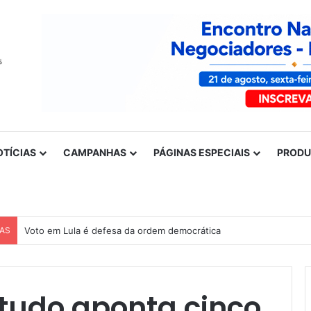
OTÍCIAS
CAMPANHAS
PÁGINAS ESPECIAIS
PROD
CAS
Voto em Lula é defesa da ordem democrática
studo aponta cinco