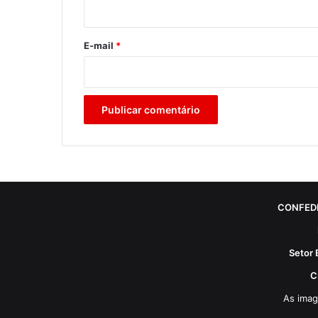
i
o
*
E-mail
*
CONFED
Setor 
C
As imag