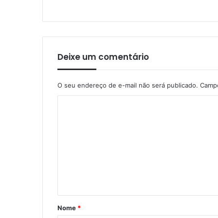
Deixe um comentário
O seu endereço de e-mail não será publicado.
Campo
C
o
m
e
n
t
á
r
Nome
*