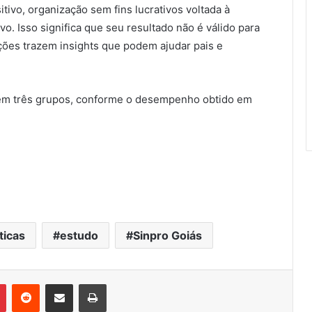
tivo, organização sem fins lucrativos voltada à
vo. Isso significa que seu resultado não é válido para
ções trazem insights que podem ajudar pais e
s em três grupos, conforme o desempenho obtido em
ticas
estudo
Sinpro Goiás
Pinterest
Reddit
Compartilhar via e-mail
Imprimir