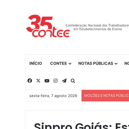
INÍCIO
CONTEE
NOTAS PÚBLICAS
N
Facebook
X
YouTube
Instagram
Telegram
Procurar por
sexta-feira, 7 agosto 2026
MOÇÕES E NOTAS PÚBLI
Sinpro Goiás: E