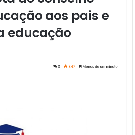
ucação aos pais e
da educação
0
347
Menos de um minuto