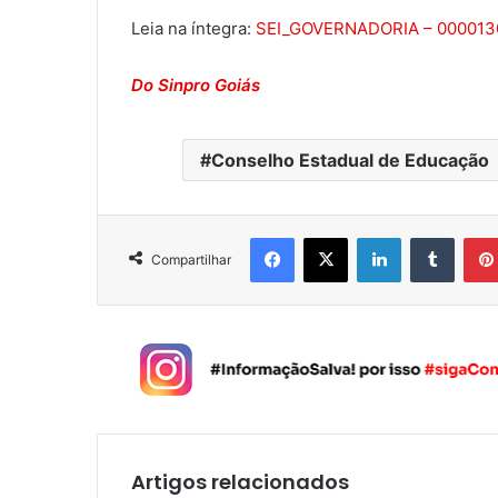
Leia na íntegra:
SEI_GOVERNADORIA – 00001309
Do Sinpro Goiás
Conselho Estadual de Educação
Facebook
X
Linkedin
Tumblr
Compartilhar
Artigos relacionados