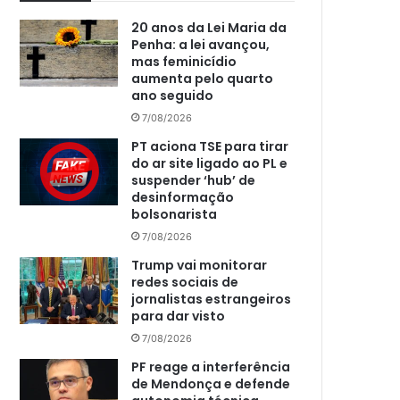
20 anos da Lei Maria da
Penha: a lei avançou,
mas feminicídio
aumenta pelo quarto
ano seguido
7/08/2026
PT aciona TSE para tirar
do ar site ligado ao PL e
suspender ‘hub’ de
desinformação
bolsonarista
7/08/2026
Trump vai monitorar
redes sociais de
jornalistas estrangeiros
para dar visto
7/08/2026
PF reage a interferência
de Mendonça e defende