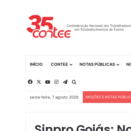
INÍCIO
CONTEE
NOTAS PÚBLICAS
N
Facebook
X
YouTube
Instagram
Telegram
Procurar por
sexta-feira, 7 agosto 2026
MOÇÕES E NOTAS PÚBLI
Sinpro Goiás: N