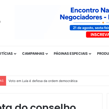
OTÍCIAS
CAMPANHAS
PÁGINAS ESPECIAIS
PROD
CAS
Voto em Lula é defesa da ordem democrática
ota do conselho