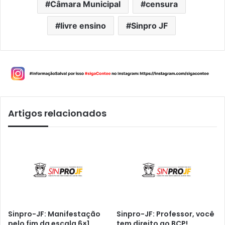
Câmara Municipal
censura
livre ensino
Sinpro JF
Artigos relacionados
Sinpro-JF: Manifestação
Sinpro-JF: Professor, você
pelo fim da escala 6×1
tem direito ao BCP!