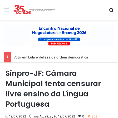
Menu
P
Voto em Lula é defesa da ordem democrática
Sinpro-JF: Câmara
Municipal tenta censurar
livre ensino da Língua
Portuguesa
19/07/2022
Última Atualização 19/07/2022
0
368