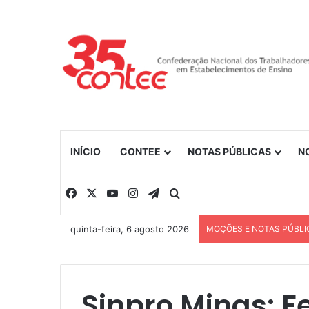
INÍCIO
CONTEE
NOTAS PÚBLICAS
N
Facebook
X
YouTube
Instagram
Telegram
Procurar por
quinta-feira, 6 agosto 2026
MOÇÕES E NOTAS PÚBLI
Sinpro Minas: F