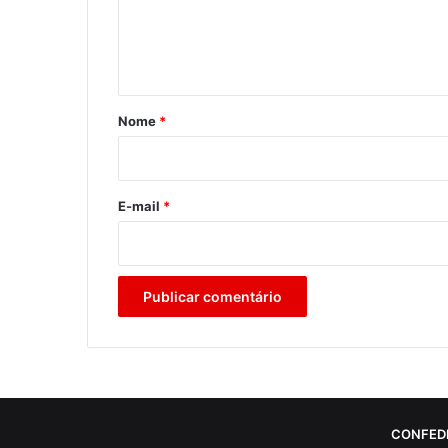
n
t
á
r
Nome
*
i
o
*
E-mail
*
CONFED