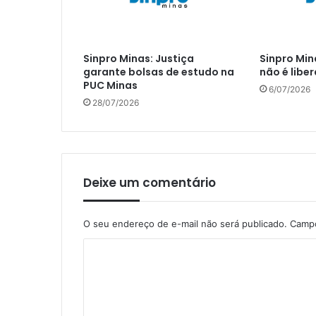
Sinpro Minas: Justiça
Sinpro Mi
garante bolsas de estudo na
não é libe
PUC Minas
6/07/2026
28/07/2026
Deixe um comentário
O seu endereço de e-mail não será publicado.
Campo
C
o
m
e