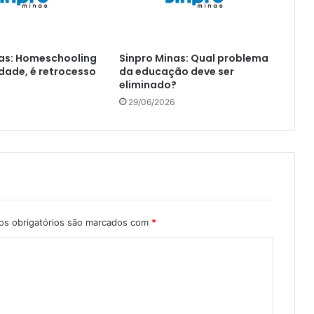
nas: Homeschooling
Sinpro Minas: Qual problema
rdade, é retrocesso
da educação deve ser
eliminado?
29/06/2026
s obrigatórios são marcados com
*