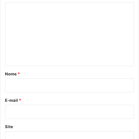
C
o
m
e
n
t
á
r
Nome
*
i
o
*
E-mail
*
Site