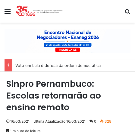
Menu
P
Voto em Lula é defesa da ordem democrática
Sinpro Pernambuco:
Escolas retornarão ao
ensino remoto
16/03/2021
Última Atualização 16/03/2021
0
328
1 minuto de leitura