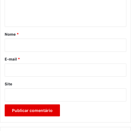
n
t
á
r
Nome
*
i
o
*
E-mail
*
Site