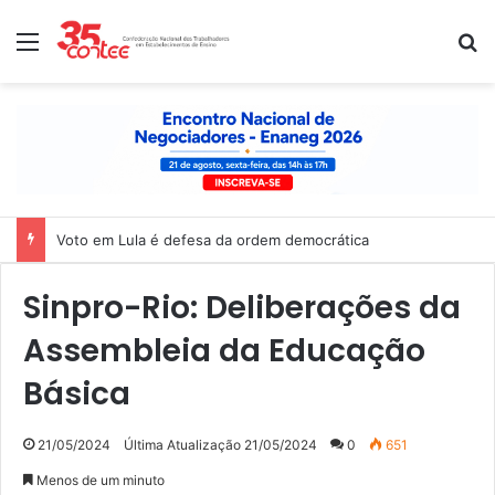
Menu
P
Voto em Lula é defesa da ordem democrática
Sinpro-Rio: Deliberações da
Assembleia da Educação
Básica
21/05/2024
Última Atualização 21/05/2024
0
651
Menos de um minuto