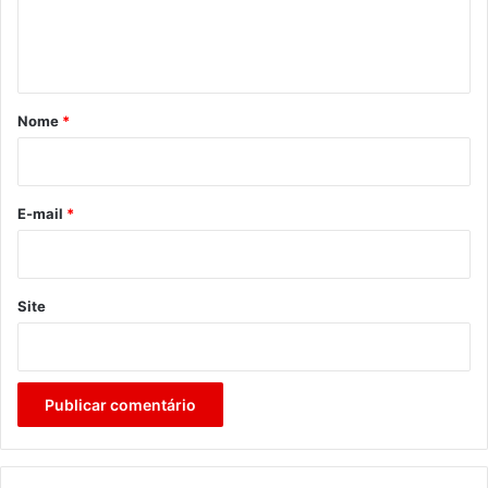
n
t
á
r
Nome
*
i
o
*
E-mail
*
Site