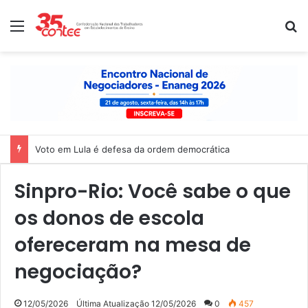
Menu
P
Voto em Lula é defesa da ordem democrática
Sinpro-Rio: Você sabe o que
os donos de escola
ofereceram na mesa de
negociação?
12/05/2026
Última Atualização 12/05/2026
0
457