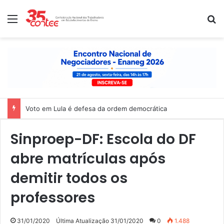
Menu
P
Voto em Lula é defesa da ordem democrática
Sinproep-DF: Escola do DF
abre matrículas após
demitir todos os
professores
31/01/2020
Última Atualização 31/01/2020
0
1.488