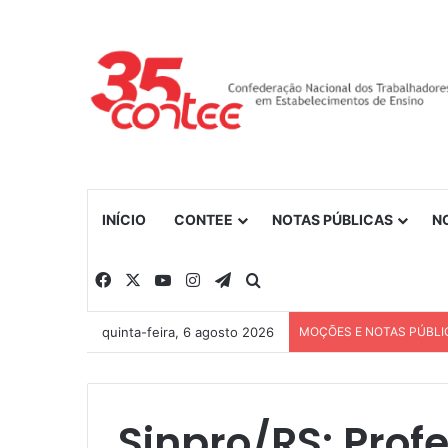
INÍCIO
CONTEE
NOTAS PÚBLICAS
N
Facebook
X
YouTube
Instagram
Telegram
Procurar por
quinta-feira, 6 agosto 2026
MOÇÕES E NOTAS PÚBLI
Sinpro/RS: Prof