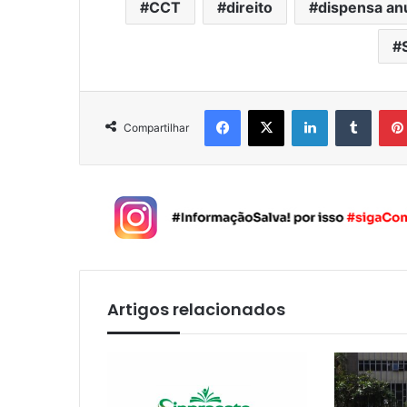
CCT
direito
dispensa an
Facebook
X
Linkedin
Tumblr
Compartilhar
Artigos relacionados