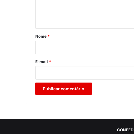
n
t
á
r
Nome
*
i
o
*
E-mail
*
CONFED