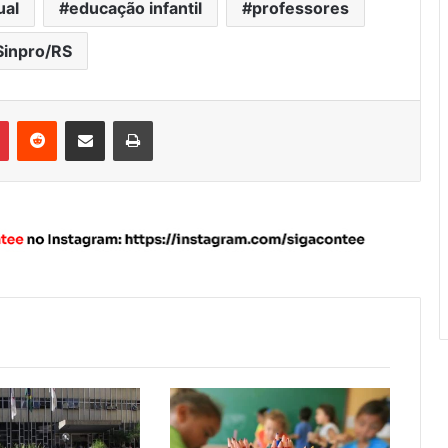
ual
educação infantil
professores
Sinpro/RS
Pinterest
Reddit
Compartilhar via e-mail
Imprimir