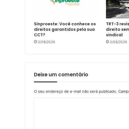
Sinproeste: Você conhece os
TRT-3 revi
direitos garantidos pela sua
direito se
CCT?
sindical
3/08/2026
3/08/2026
Deixe um comentário
O seu endereço de e-mail não será publicado.
Campo
C
o
m
e