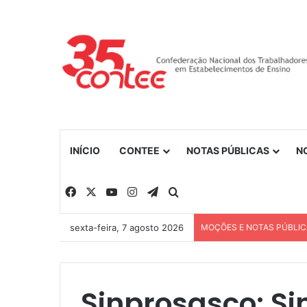
INÍCIO
CONTEE
NOTAS PÚBLICAS
N
Facebook
X
YouTube
Instagram
Telegram
Procurar por
sexta-feira, 7 agosto 2026
MOÇÕES E NOTAS PÚBLI
Sinprosasco: Si