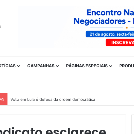
OTÍCIAS
CAMPANHAS
PÁGINAS ESPECIAIS
PROD
CAS
Voto em Lula é defesa da ordem democrática
ndicato esclarece