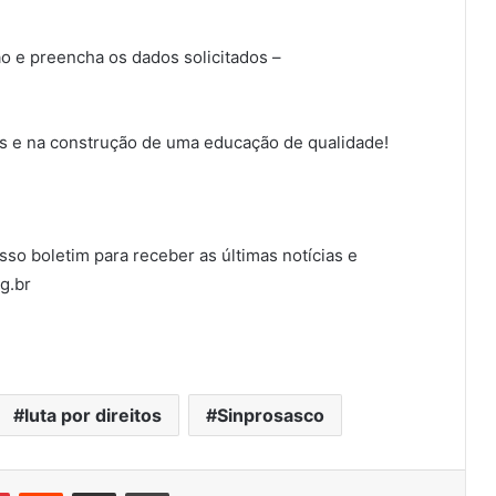
ção e preencha os dados solicitados –
es e na construção de uma educação de qualidade!
so boletim para receber as últimas notícias e
g.br
luta por direitos
Sinprosasco
Pinterest
Reddit
Compartilhar via e-mail
Imprimir