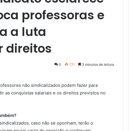
oca professoras e
a a luta
 direitos
0
721
3 minutos de leitura
rofessores não sindicalizados podem fazer para
ir as conquistas salariais e os direitos previstos no
 também?
indicalizados, caso não se oponham, terão o
ecisam enviar carta de oposição e continuam