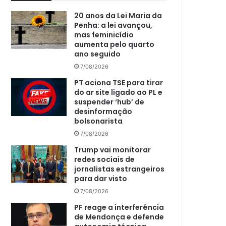
20 anos da Lei Maria da
Penha: a lei avançou,
mas feminicídio
aumenta pelo quarto
ano seguido
7/08/2026
PT aciona TSE para tirar
do ar site ligado ao PL e
suspender ‘hub’ de
desinformação
bolsonarista
7/08/2026
Trump vai monitorar
redes sociais de
jornalistas estrangeiros
para dar visto
7/08/2026
PF reage a interferência
de Mendonça e defende