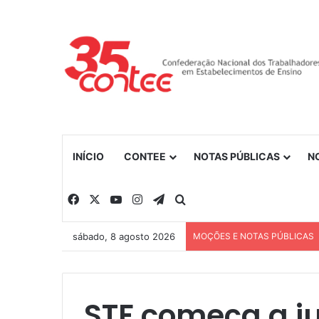
INÍCIO
CONTEE
NOTAS PÚBLICAS
N
Facebook
X
YouTube
Instagram
Telegram
Procurar por
sábado, 8 agosto 2026
MOÇÕES E NOTAS PÚBLICAS
STF começa a ju