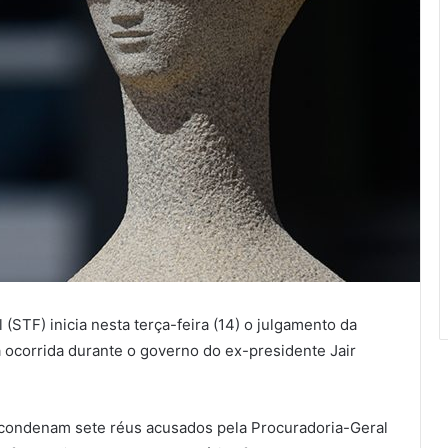
STF) inicia nesta terça-feira (14) o julgamento da
a ocorrida durante o governo do ex-presidente Jair
e condenam sete réus acusados pela Procuradoria-Geral