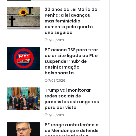
20 anos da Lei Maria da
Penha: a lei avançou,
mas feminicídio
aumenta pelo quarto
ano seguido
7/08/2026
PT aciona TSE para tirar
do ar site ligado ao PL e
suspender ‘hub’ de
desinformação
bolsonarista
7/08/2026
Trump vai monitorar
redes sociais de
jornalistas estrangeiros
para dar visto
7/08/2026
PF reage a interferência
de Mendonça e defende