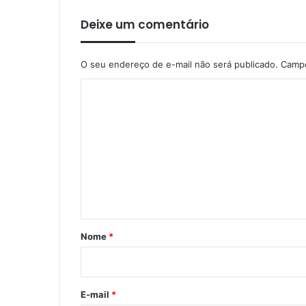
Deixe um comentário
O seu endereço de e-mail não será publicado.
Campo
C
o
m
e
n
t
á
r
Nome
*
i
o
*
E-mail
*