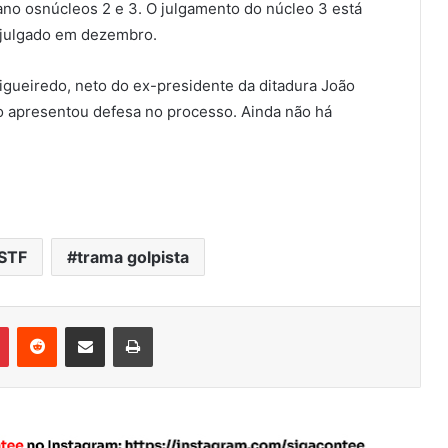
ano osnúcleos 2 e 3. O julgamento do núcleo 3 está
 julgado em dezembro.
igueiredo, neto do ex-presidente da ditadura João
o apresentou defesa no processo. Ainda não há
STF
trama golpista
Pinterest
Reddit
Compartilhar via e-mail
Imprimir