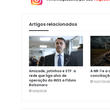
Artigos relacionados
Amizade, jatinhos e STF: a
A NR-1 e a
rede que liga alvo de
conciliaçã
operação do INSS a Flávio
10/07/2026
Bolsonaro
5/08/2026