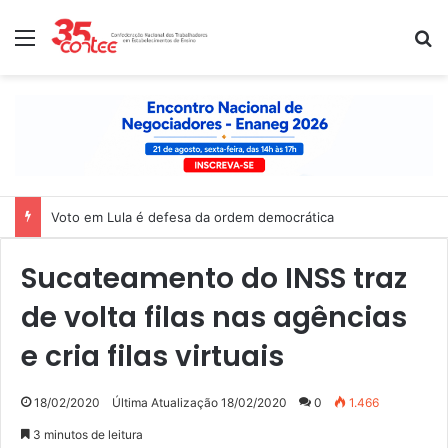
Menu
P
Nota de solidariedade ao povo venezuelano
Sucateamento do INSS traz
de volta filas nas agências
e cria filas virtuais
18/02/2020
Última Atualização 18/02/2020
0
1.466
3 minutos de leitura