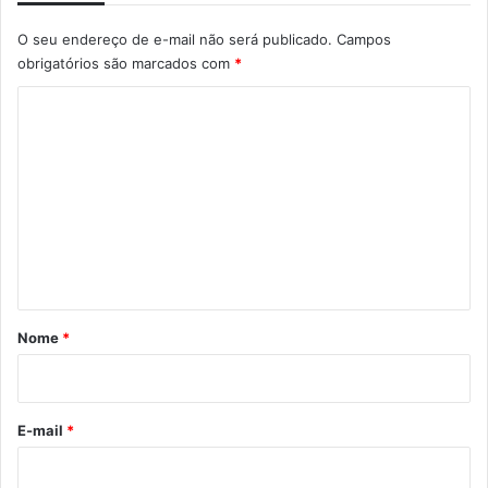
O seu endereço de e-mail não será publicado.
Campos
obrigatórios são marcados com
*
C
o
m
e
n
t
á
r
Nome
*
i
o
*
E-mail
*