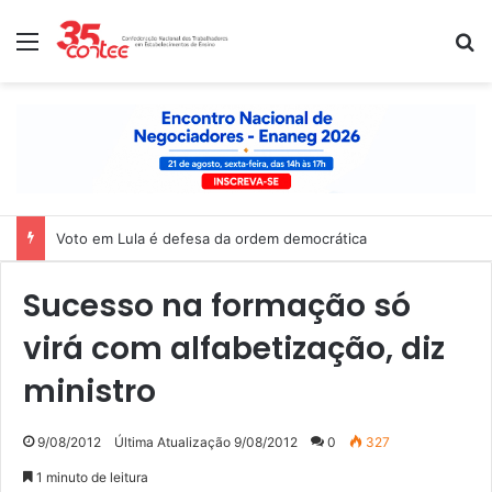
Menu
P
Voto em Lula é defesa da ordem democrática
Sucesso na formação só
virá com alfabetização, diz
ministro
9/08/2012
Última Atualização 9/08/2012
0
327
1 minuto de leitura