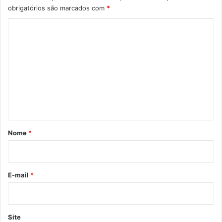
obrigatórios são marcados com
*
C
o
m
e
n
t
á
r
Nome
*
i
o
*
E-mail
*
Site