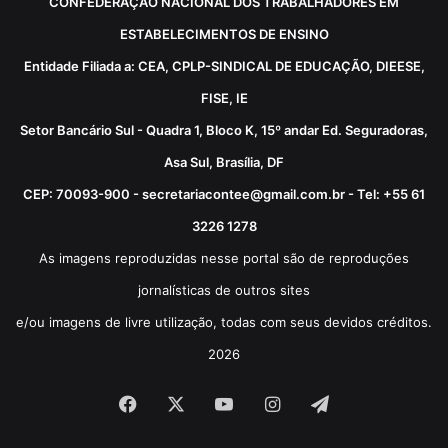
CONFEDERAÇÃO NACIONAL DOS TRABALHADORES EM
ESTABELECIMENTOS DE ENSINO
Entidade Filiada a: CEA, CPLP-SINDICAL DE EDUCAÇÃO, DIEESE,
FISE, IE
Setor Bancário Sul - Quadra 1, Bloco K, 15º andar Ed. Seguradoras,
Asa Sul, Brasília, DF
CEP: 70093-900 - secretariacontee@gmail.com.br - Tel: +55 61
3226 1278
As imagens reproduzidas nesse portal são de reproduções
jornalísticas de outros sites
e/ou imagens de livre utilização, todas com seus devidos créditos.
2026
Facebook
X
YouTube
Instagram
Telegram