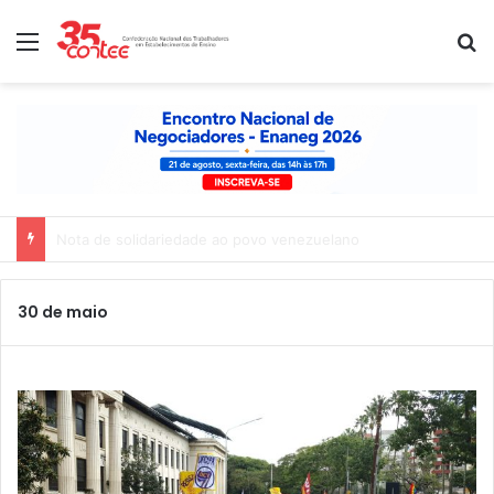
Menu
P
Nota de solidariedade ao povo venezuelano
30 de maio