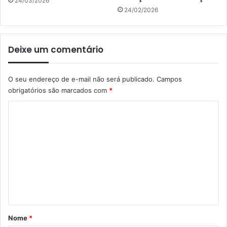
24/03/2026
24/02/2026
Deixe um comentário
O seu endereço de e-mail não será publicado.
Campos
obrigatórios são marcados com
*
C
o
m
e
n
t
á
r
Nome
*