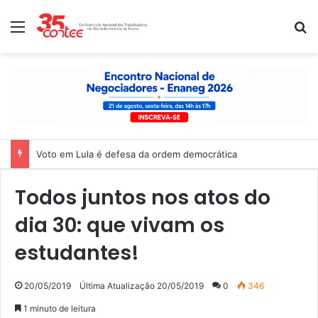
Menu
P
Voto em Lula é defesa da ordem democrática
Todos juntos nos atos do
dia 30: que vivam os
estudantes!
20/05/2019
Última Atualização 20/05/2019
0
346
1 minuto de leitura