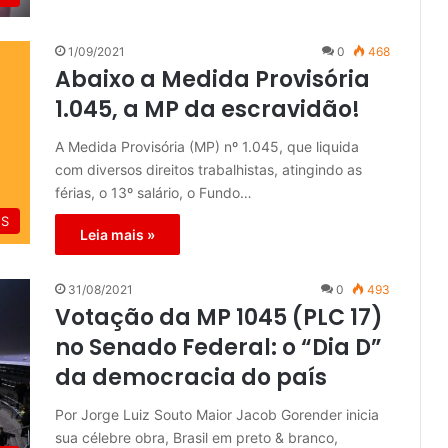
1/09/2021
0
468
Abaixo a Medida Provisória
1.045, a MP da escravidão!
A Medida Provisória (MP) nº 1.045, que liquida
com diversos direitos trabalhistas, atingindo as
férias, o 13º salário, o Fundo…
ES
Leia mais »
31/08/2021
0
493
Votação da MP 1045 (PLC 17)
no Senado Federal: o “Dia D”
da democracia do país
Por Jorge Luiz Souto Maior Jacob Gorender inicia
sua célebre obra, Brasil em preto & branco,