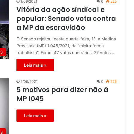
1/09/2021
0
525
Vitória da ação sindical e
popular: Senado vota contra
a MP da escravidão
O Senado rejeitou, nesta quarta-feira, 1º, a Medida
Provisória (MP) 1.045/2021, da “minirreforma
ES
trabalhista”. Foram 47 votos contrários, 27 votos…
Leia mais »
2/09/2021
0
525
5 motivos para dizer não à
MP 1045
Leia mais »
ES