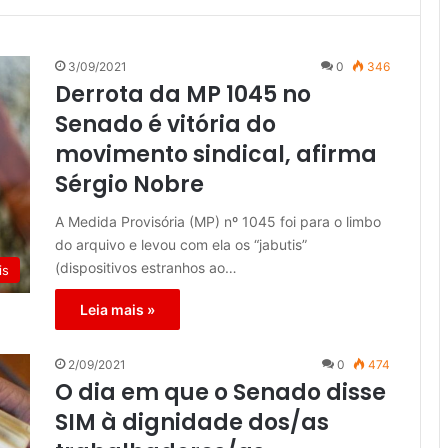
3/09/2021
0
346
Derrota da MP 1045 no
Senado é vitória do
movimento sindical, afirma
Sérgio Nobre
A Medida Provisória (MP) nº 1045 foi para o limbo
do arquivo e levou com ela os “jabutis”
(dispositivos estranhos ao…
is
Leia mais »
2/09/2021
0
474
O dia em que o Senado disse
SIM à dignidade dos/as