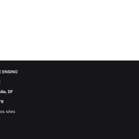
 ENSINO
E
lia, DF
78
os sites