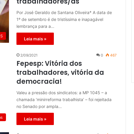
trabalhadores/as
Por José Geraldo de Santana Oliveira* A data de
1º de setembro é de tristíssima e inapagável
lembrança para a…
ES
Leia mais »
2/09/2021
0
467
Fepesp: Vitória dos
trabalhadores, vitória da
democracia!
Valeu a pressão dos sindicatos: a MP 1045 – a
chamada ‘minirreforma trabalhista’ – foi rejeitada
no Senado por ampla…
as
Leia mais »