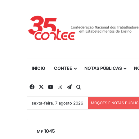
INÍCIO
CONTEE
NOTAS PÚBLICAS
N
Facebook
X
YouTube
Instagram
Telegram
Procurar por
sexta-feira, 7 agosto 2026
MOÇÕES E NOTAS PÚBLI
MP 1045