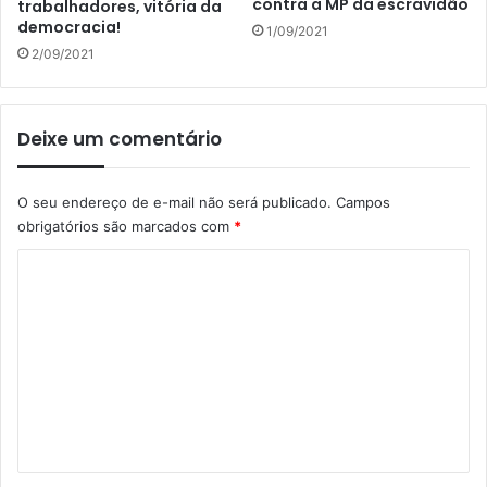
contra a MP da escravidão
trabalhadores, vitória da
democracia!
1/09/2021
2/09/2021
Deixe um comentário
O seu endereço de e-mail não será publicado.
Campos
obrigatórios são marcados com
*
C
o
m
e
n
t
á