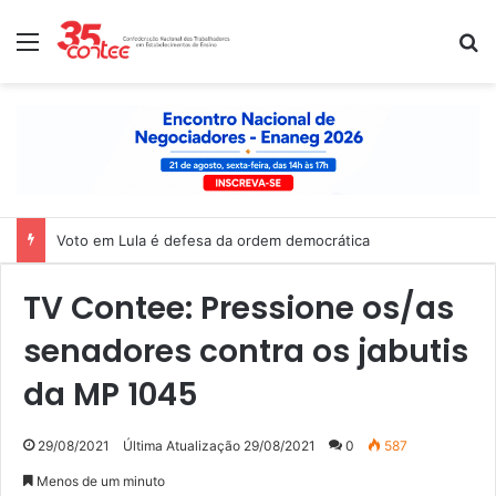
Menu
P
Voto em Lula é defesa da ordem democrática
TV Contee: Pressione os/as
senadores contra os jabutis
da MP 1045
29/08/2021
Última Atualização 29/08/2021
0
587
Menos de um minuto