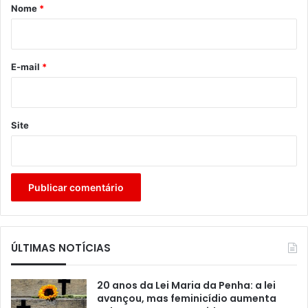
r
Nome
*
i
o
*
E-mail
*
Site
ÚLTIMAS NOTÍCIAS
20 anos da Lei Maria da Penha: a lei
avançou, mas feminicídio aumenta