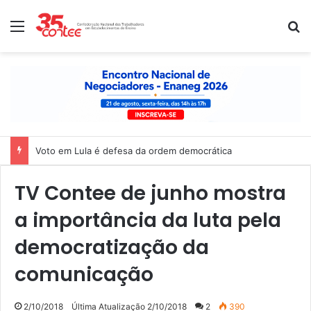
Menu
P
Voto em Lula é defesa da ordem democrática
TV Contee de junho mostra
a importância da luta pela
democratização da
comunicação
2/10/2018
Última Atualização 2/10/2018
2
390