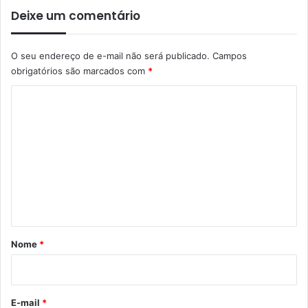
Deixe um comentário
O seu endereço de e-mail não será publicado.
Campos
obrigatórios são marcados com
*
C
o
m
e
n
t
á
r
Nome
*
i
o
*
E-mail
*