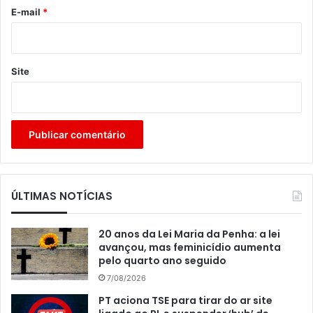
*
E-mail
*
Site
ÚLTIMAS NOTÍCIAS
20 anos da Lei Maria da Penha: a lei
avançou, mas feminicídio aumenta
pelo quarto ano seguido
7/08/2026
PT aciona TSE para tirar do ar site