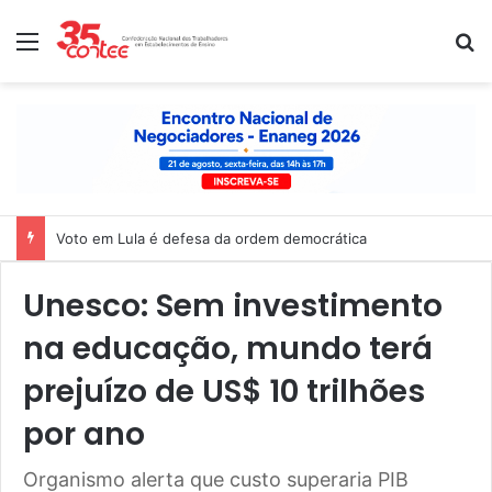
Menu
P
Voto em Lula é defesa da ordem democrática
Unesco: Sem investimento
na educação, mundo terá
prejuízo de US$ 10 trilhões
por ano
Organismo alerta que custo superaria PIB