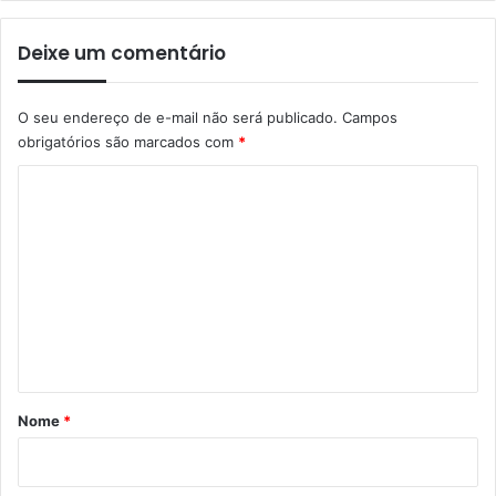
Deixe um comentário
O seu endereço de e-mail não será publicado.
Campos
obrigatórios são marcados com
*
C
o
m
e
n
t
á
r
Nome
*
i
o