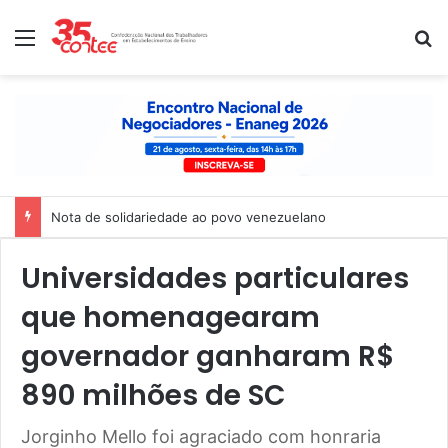
Menu
P
Nota de solidariedade ao povo venezuelano
Universidades particulares
que homenagearam
governador ganharam R$
890 milhões de SC
Jorginho Mello foi agraciado com honraria