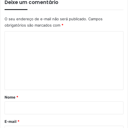
Deixe um comentário
O seu endereço de e-mail não será publicado.
Campos
obrigatórios são marcados com
*
C
o
m
e
n
t
á
r
Nome
*
i
o
*
E-mail
*