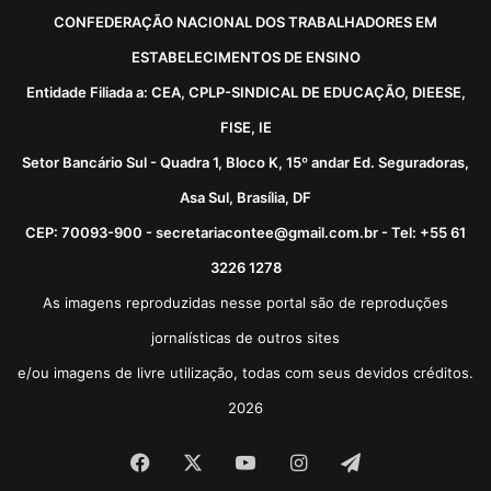
CONFEDERAÇÃO NACIONAL DOS TRABALHADORES EM
ESTABELECIMENTOS DE ENSINO
Entidade Filiada a: CEA, CPLP-SINDICAL DE EDUCAÇÃO, DIEESE,
FISE, IE
Setor Bancário Sul - Quadra 1, Bloco K, 15º andar Ed. Seguradoras,
Asa Sul, Brasília, DF
CEP: 70093-900 - secretariacontee@gmail.com.br - Tel: +55 61
3226 1278
As imagens reproduzidas nesse portal são de reproduções
jornalísticas de outros sites
e/ou imagens de livre utilização, todas com seus devidos créditos.
2026
Facebook
X
YouTube
Instagram
Telegram