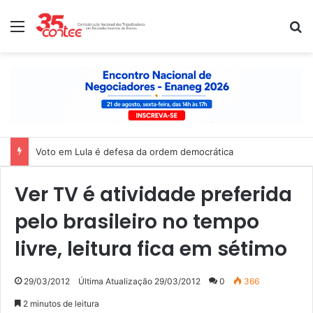
Menu
P
Voto em Lula é defesa da ordem democrática
Ver TV é atividade preferida
pelo brasileiro no tempo
livre, leitura fica em sétimo
29/03/2012
Última Atualização 29/03/2012
0
366
2 minutos de leitura