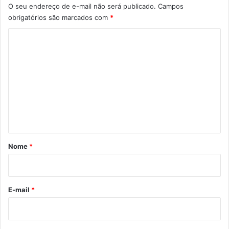
O seu endereço de e-mail não será publicado.
Campos
obrigatórios são marcados com
*
C
o
m
e
n
t
á
r
Nome
*
i
o
*
E-mail
*