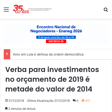
Menu
P
Voto em Lula é defesa da ordem democrática
Verba para investimentos
no orçamento de 2019 é
metade do valor de 2014
21/12/2018
Última Atualização 21/12/2018
0
411
2 minutos de leitura