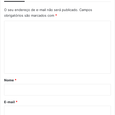
O seu endereço de e-mail não será publicado.
Campos
obrigatórios são marcados com
*
C
o
m
e
n
t
á
r
Nome
*
i
o
*
E-mail
*