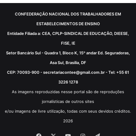
CONFEDERAÇÃO NACIONAL DOS TRABALHADORES EM
ESTABELECIMENTOS DE ENSINO
Entidade Filiada a: CEA, CPLP-SINDICAL DE EDUCAÇÃO, DIEESE,
FISE, IE
Setor Bancário Sul - Quadra 1, Bloco K, 15º andar Ed. Seguradoras,
Asa Sul, Brasília, DF
CEP: 70093-900 - secretariacontee@gmail.com.br - Tel: +55 61
3226 1278
As imagens reproduzidas nesse portal são de reproduções
jornalísticas de outros sites
e/ou imagens de livre utilização, todas com seus devidos créditos.
2026
Facebook
X
YouTube
Instagram
Telegram