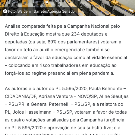
Foto: Waldemir Barreto/Agência Senado
Análise comparada feita pela Campanha Nacional pelo
Direito à Educação mostra que 234 deputados e
deputadas (ou seja, 69% dos parlamentares) votaram a
favor do teto ao auxílio emergencial e também se
declararam a favor da educação como atividade essencial
– colocando em risco trabalhadores em educação ao
forçá-los ao regime presencial em plena pandemia.
As autoras e o autor do PL 5.595/2020, Paula Belmonte –
CIDADANIA/DF, Adriana Ventura – NOVO/SP, Aline Sleutjes
– PSL/PR, e General Peternelli – PSL/SP, e a relatora do
PL, Joice Hasselmann – PSL/SP, votaram a favor de todas
as quatro votações analisadas pela Campanha (urgência
do PL 5.595/2020 e aprovação de seu substitutivo; e a