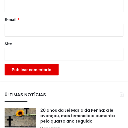
i
o
*
E-mail
*
Site
ÚLTIMAS NOTÍCIAS
20 anos da Lei Maria da Penha: a lei
avançou, mas feminicídio aumenta
pelo quarto ano seguido