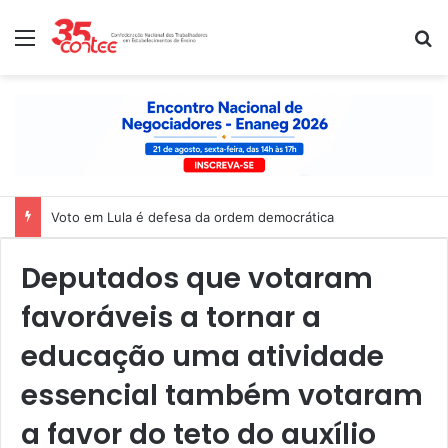
Menu
P
Voto em Lula é defesa da ordem democrática
Deputados que votaram
favoráveis a tornar a
educação uma atividade
essencial também votaram
a favor do teto do auxílio