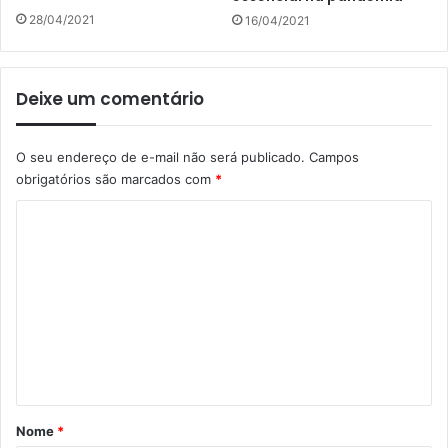
28/04/2021
16/04/2021
Deixe um comentário
O seu endereço de e-mail não será publicado.
Campos
obrigatórios são marcados com
*
C
o
m
e
n
t
á
r
Nome
*