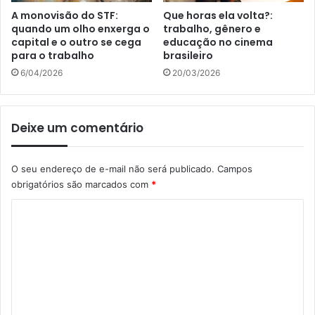
A monovisão do STF:
Que horas ela volta?:
quando um olho enxerga o
trabalho, gênero e
capital e o outro se cega
educação no cinema
para o trabalho
brasileiro
6/04/2026
20/03/2026
Deixe um comentário
O seu endereço de e-mail não será publicado.
Campos
obrigatórios são marcados com
*
C
o
m
e
n