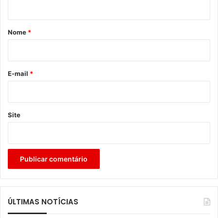
t
á
r
Nome
*
i
o
*
E-mail
*
Site
ÚLTIMAS NOTÍCIAS