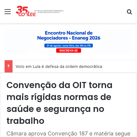
Menu
P
Voto em Lula é defesa da ordem democrática
Convenção da OIT torna
mais rígidas normas de
saúde e segurança no
trabalho
Câmara aprova Convenção 187 e matéria segue