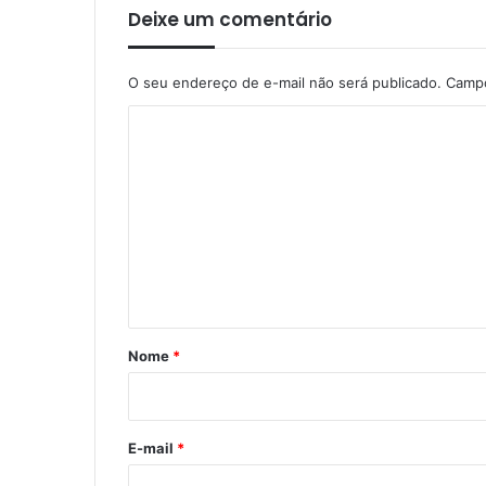
Deixe um comentário
O seu endereço de e-mail não será publicado.
Campo
C
o
m
e
n
t
á
r
Nome
*
i
o
*
E-mail
*