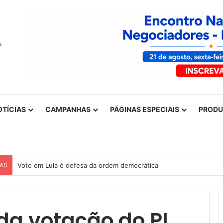
OTÍCIAS
CAMPANHAS
PÁGINAS ESPECIAIS
PROD
CAS
Voto em Lula é defesa da ordem democrática
da votação do PL