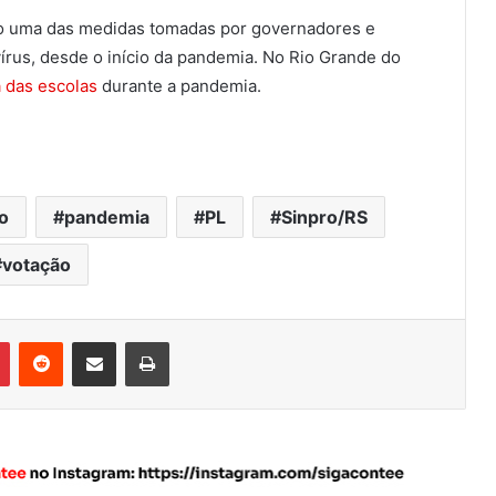
do uma das medidas tomadas por governadores e
írus, desde o início da pandemia. No Rio Grande do
a das escolas
durante a pandemia.
o
pandemia
PL
Sinpro/RS
votação
Pinterest
Reddit
Compartilhar via e-mail
Imprimir