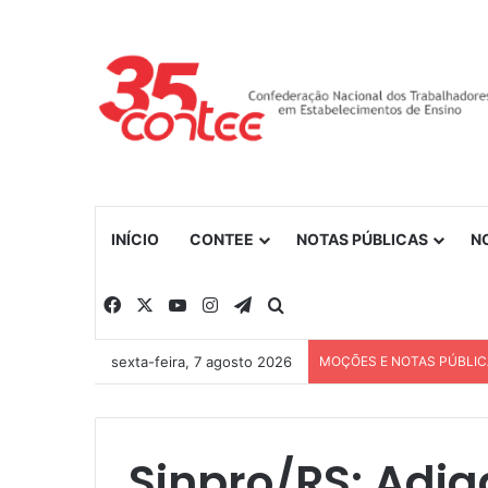
INÍCIO
CONTEE
NOTAS PÚBLICAS
N
Facebook
X
YouTube
Instagram
Telegram
Procurar por
sexta-feira, 7 agosto 2026
MOÇÕES E NOTAS PÚBLI
Sinpro/RS: Adia