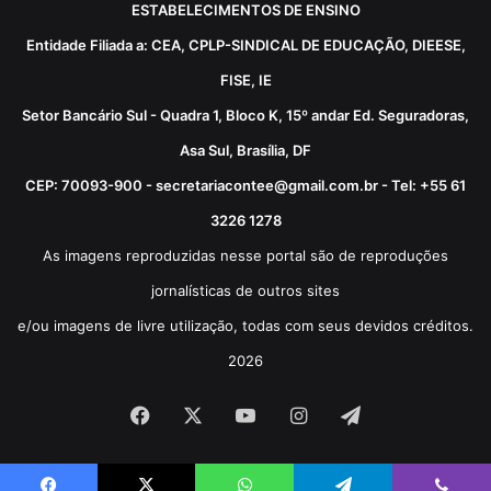
ESTABELECIMENTOS DE ENSINO
Entidade Filiada a: CEA, CPLP-SINDICAL DE EDUCAÇÃO, DIEESE,
FISE, IE
Setor Bancário Sul - Quadra 1, Bloco K, 15º andar Ed. Seguradoras,
Asa Sul, Brasília, DF
CEP: 70093-900 - secretariacontee@gmail.com.br - Tel: +55 61
3226 1278
As imagens reproduzidas nesse portal são de reproduções
jornalísticas de outros sites
e/ou imagens de livre utilização, todas com seus devidos créditos.
2026
Facebook
X
YouTube
Instagram
Telegram