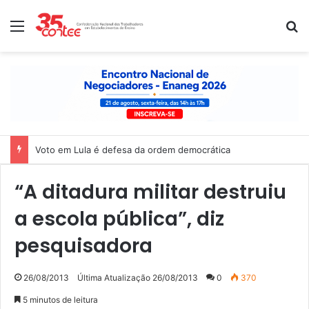
Menu
P
Nota de solidariedade ao povo venezuelano
“A ditadura militar destruiu
a escola pública”, diz
pesquisadora
26/08/2013
Última Atualização 26/08/2013
0
370
5 minutos de leitura