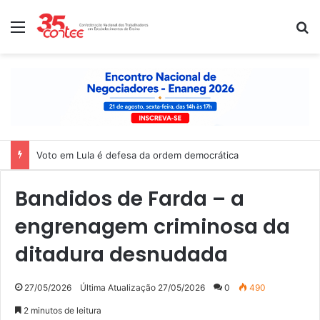
Menu
P
Voto em Lula é defesa da ordem democrática
Bandidos de Farda – a
engrenagem criminosa da
ditadura desnudada
27/05/2026
Última Atualização 27/05/2026
0
490
2 minutos de leitura