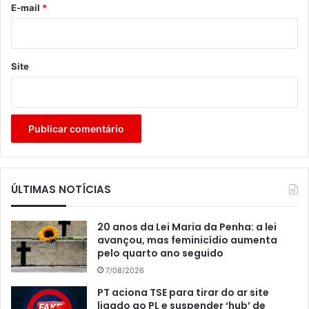
*
E-mail
*
Site
ÚLTIMAS NOTÍCIAS
20 anos da Lei Maria da Penha: a lei
avançou, mas feminicídio aumenta
pelo quarto ano seguido
7/08/2026
PT aciona TSE para tirar do ar site
ligado ao PL e suspender ‘hub’ de