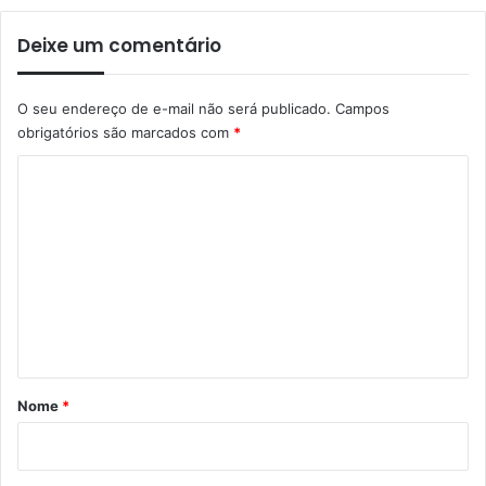
Deixe um comentário
O seu endereço de e-mail não será publicado.
Campos
obrigatórios são marcados com
*
C
o
m
e
n
t
á
r
Nome
*
i
o