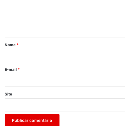
e
n
t
á
r
Nome
*
i
o
*
E-mail
*
Site