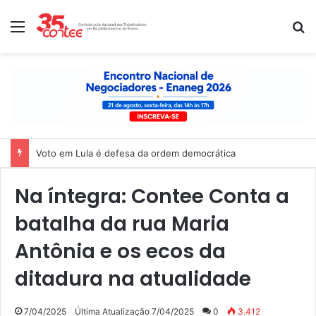
Menu
P
Voto em Lula é defesa da ordem democrática
Na íntegra: Contee Conta a
batalha da rua Maria
Antônia e os ecos da
ditadura na atualidade
7/04/2025
Última Atualização 7/04/2025
0
3.412