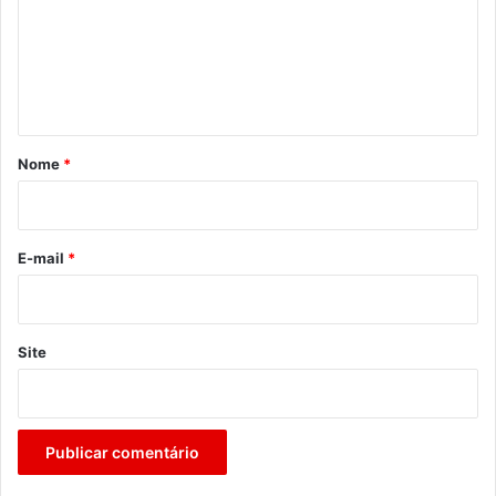
e
n
t
á
r
Nome
*
i
o
*
E-mail
*
Site