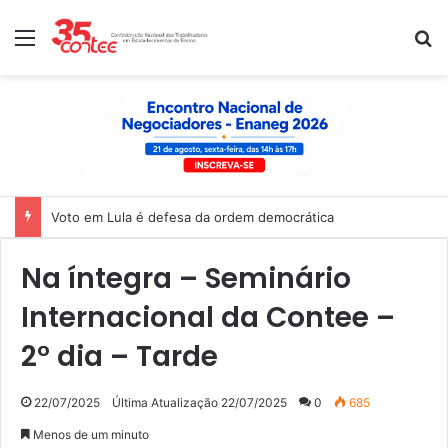
Menu
P
Voto em Lula é defesa da ordem democrática
Na íntegra – Seminário
Internacional da Contee –
2° dia – Tarde
22/07/2025
Última Atualização 22/07/2025
0
685
Menos de um minuto