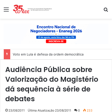
Menu
P
Voto em Lula é defesa da ordem democrática
Audiência Pública sobre
Valorização do Magistério
dá sequência à série de
debates
23/08/2011
Última Atualização 23/08/2011
0
233