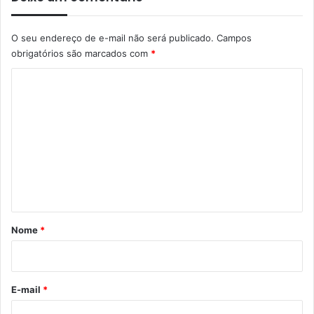
O seu endereço de e-mail não será publicado.
Campos
obrigatórios são marcados com
*
C
o
m
e
n
t
á
r
Nome
*
i
o
*
E-mail
*