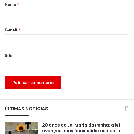
r
Nome
*
i
o
*
E-mail
*
Site
ÚLTIMAS NOTÍCIAS
20 anos da Lei Maria da Penha: a lei
avançou, mas feminicídio aumenta