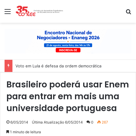
Menu
P
Voto em Lula é defesa da ordem democrática
Brasileiro poderá usar Enem
para entrar em mais uma
universidade portuguesa
6/05/2014
Última Atualização 6/05/2014
0
267
1 minuto de leitura