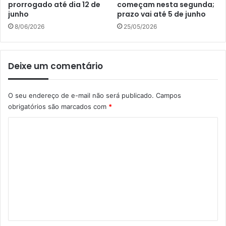
prorrogado até dia 12 de
começam nesta segunda;
junho
prazo vai até 5 de junho
8/06/2026
25/05/2026
Deixe um comentário
O seu endereço de e-mail não será publicado.
Campos
obrigatórios são marcados com
*
C
o
m
e
n
t
á